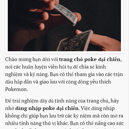
Chào mừng bạn đến với
trang chủ poke đại chiến
,
nơi các huấn luyện viên hội tụ để chia sẻ kinh
nghiệm và kỹ năng. Bạn có thể tham gia vào các trận
đấu hấp dẫn và giao lưu với cộng đồng yêu thích
Pokemon.
Để trải nghiệm đầy đủ tính năng của trang chủ, hãy
nhớ
đăng nhập poke đại chiến
. Việc đăng nhập
không chỉ giúp bạn lưu trữ các kỷ niệm mà còn mở ra
nhiều tính năng thú vị khác. Bạn có thể nâng cao sức