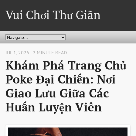
Vui Chơi Thư Giãn
JUL 1, 2026 - 2 MINUTE READ
Khám Phá Trang Chủ
Poke Đại Chiến: Nơi
Giao Lưu Giữa Các
Huấn Luyện Viên