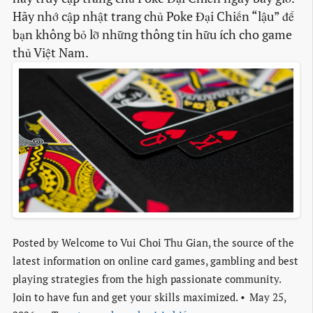
Hãy nhớ cập nhật trang chủ Poke Đại Chiến “lậu” để
bạn không bỏ lỡ những thông tin hữu ích cho game
thủ Việt Nam.
Posted by
Welcome to Vui Choi Thu Gian, the source of the
latest information on online card games, gambling and best
playing strategies from the high passionate community.
Join to have fun and get your skills maximized.
May 25,