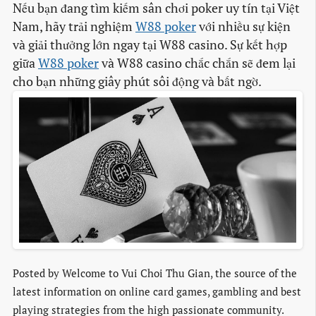
Nếu bạn đang tìm kiếm sân chơi poker uy tín tại Việt
Nam, hãy trải nghiệm
W88 poker
với nhiều sự kiện
và giải thưởng lớn ngay tại W88 casino. Sự kết hợp
giữa
W88 poker
và W88 casino chắc chắn sẽ đem lại
cho bạn những giây phút sôi động và bất ngờ.
Posted by
Welcome to Vui Choi Thu Gian, the source of the
latest information on online card games, gambling and best
playing strategies from the high passionate community.