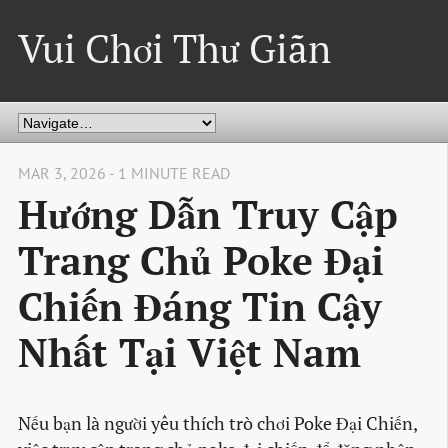
Vui Chơi Thư Giãn
MAR 3, 2026 - 1 MINUTE READ
Hướng Dẫn Truy Cập
Trang Chủ Poke Đại
Chiến Đáng Tin Cậy
Nhất Tại Việt Nam
Nếu bạn là người yêu thích trò chơi Poke Đại Chiến,