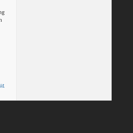
ng
n
ật