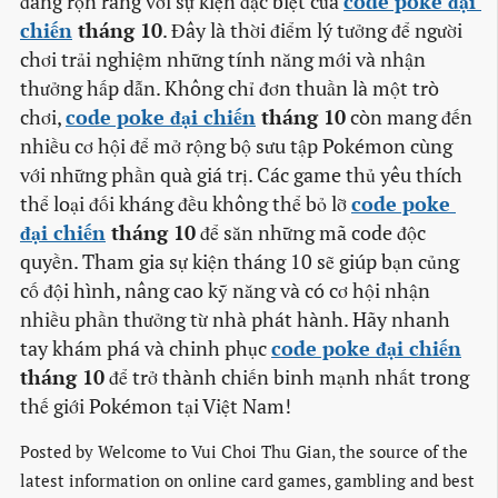
đang rộn ràng với sự kiện đặc biệt của
code poke đại 
chiến
tháng 10
. Đây là thời điểm lý tưởng để người
chơi trải nghiệm những tính năng mới và nhận
thưởng hấp dẫn. Không chỉ đơn thuần là một trò
chơi,
code poke đại chiến
tháng 10
còn mang đến
nhiều cơ hội để mở rộng bộ sưu tập Pokémon cùng
với những phần quà giá trị. Các game thủ yêu thích
thể loại đối kháng đều không thể bỏ lỡ
code poke 
đại chiến
tháng 10
để săn những mã code độc
quyền. Tham gia sự kiện tháng 10 sẽ giúp bạn củng
cố đội hình, nâng cao kỹ năng và có cơ hội nhận
nhiều phần thưởng từ nhà phát hành. Hãy nhanh
tay khám phá và chinh phục
code poke đại chiến
tháng 10
để trở thành chiến binh mạnh nhất trong
thế giới Pokémon tại Việt Nam!
Posted by
Welcome to Vui Choi Thu Gian, the source of the
latest information on online card games, gambling and best