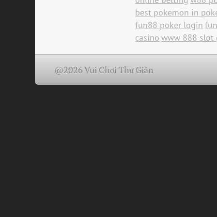
best pokemon in poke
fun88 poker login
fun
casino
www 888 slot
@2026 Vui Chơi Thư Giãn