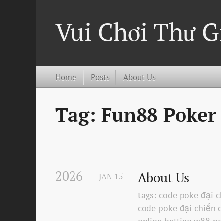
Vui Chơi Thư G
Home
Posts
About Us
Tag: Fun88 Poker
2026
About Us
JAN
15
tags:
code poke đại c
code poke đại chiến
online betting
w88 po