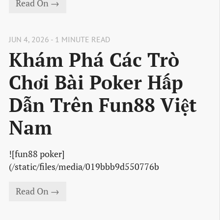
Read On →
JUN 4, 2026 - 1 MINUTE READ
Khám Phá Các Trò
Chơi Bài Poker Hấp
Dẫn Trên Fun88 Việt
Nam
![fun88 poker]
(/static/files/media/019bbb9d550776b
Read On →