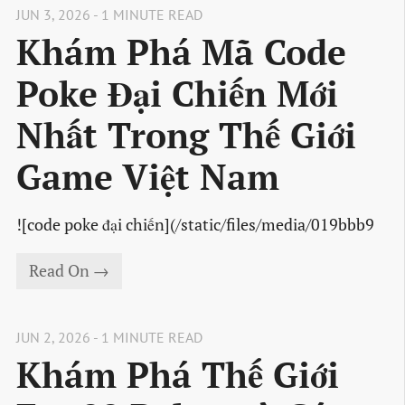
JUN 3, 2026 - 1 MINUTE READ
Khám Phá Mã Code
Poke Đại Chiến Mới
Nhất Trong Thế Giới
Game Việt Nam
![code poke đại chiến](/static/files/media/019bbb9
Read On →
JUN 2, 2026 - 1 MINUTE READ
Khám Phá Thế Giới