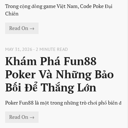
Trong cộng đồng game Việt Nam, Code Poke Đại
Chiến
Read On →
MAY 31, 2026 - 2 MINUTE READ
Khám Phá Fun88
Poker Và Những Bảo
Bối Để Thắng Lớn
Poker Fun88 là một trong những trò chơi phổ biến đ
Read On →