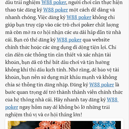
đầu trải nghiệm
W88 poker
, người chơi cần thực hiện
thao tác đăng ký
W88 poker
một cách dễ dàng và
nhanh chóng. Việc đăng ký
W88 poker
không chỉ
giúp bạn truy cập vào các trò chơi poker chất lượng
mà còn mở ra cơ hội nhận các ưu đãi hấp dẫn từ nhà
cái. Bạn có thể đăng ký
W88 poker
qua website
chính thức hoặc các ứng dụng di động tiện lợi. Chỉ
cần điền các thông tin cần thiết và xác nhận tài
khoản, bạn đã có thể bắt đầu chơi và tận hưởng
không khí thi đấu kịch tính. Nhớ rằng, để bảo vệ tài
khoản, bạn nên sử dụng mật khẩu mạnh và không
chia sẻ thông tin đăng nhập. Đăng ký
W88 poker
là
bước quan trọng để trở thành thành viên chính thức
của hệ thống nhà cái. Hãy nhanh tay đăng ký
W88 
poker
ngay hôm nay để không bỏ lỡ những trải
nghiệm thú vị và cơ hội thắng lớn!