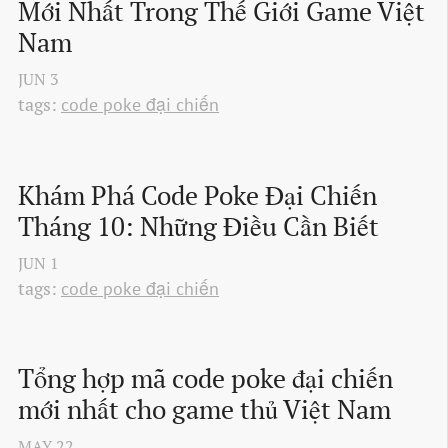
Mới Nhất Trong Thế Giới Game Việt 
Nam
JUN
3
tags:
code poke đại chiến
Khám Phá Code Poke Đại Chiến 
Tháng 10: Những Điều Cần Biết
JUN
1
tags:
code poke đại chiến
Tổng hợp mã code poke đại chiến 
mới nhất cho game thủ Việt Nam
MAY
22