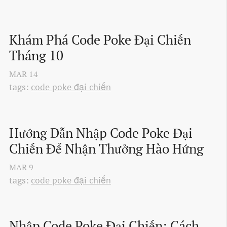
Khám Phá Code Poke Đại Chiến 
Tháng 10
MAR
14
tags:
code poke đại chiến
Hướng Dẫn Nhập Code Poke Đại 
Chiến Để Nhận Thưởng Hào Hứng
MAR
9
tags:
code poke đại chiến
Nhập Code Poke Đại Chiến: Cách 