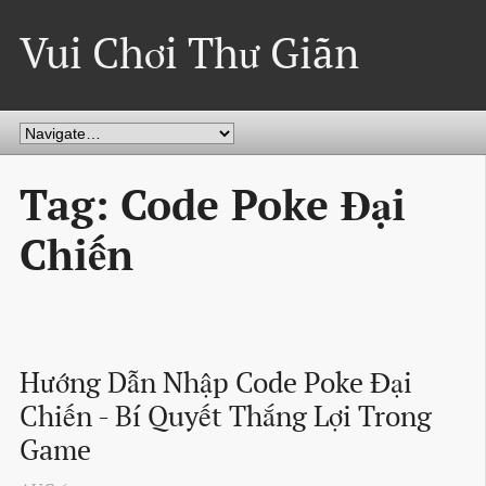
Vui Chơi Thư Giãn
Tag: Code Poke Đại
Chiến
Hướng Dẫn Nhập Code Poke Đại 
Chiến - Bí Quyết Thắng Lợi Trong 
Game