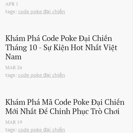
APR
1
tags:
code poke đại chiến
Khám Phá Code Poke Đại Chiến 
Tháng 10 - Sự Kiện Hot Nhất Việt 
Nam
MAR
26
tags:
code poke đại chiến
Khám Phá Mã Code Poke Đại Chiến 
Mới Nhất Để Chinh Phục Trò Chơi
MAR
19
tags:
code poke đại chiến